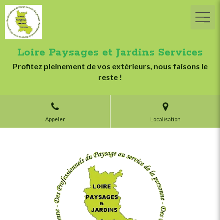
Loire Paysages et Jardins Services
Profitez pleinement de vos extérieurs, nous faisons le
reste !
Appeler
Localisation